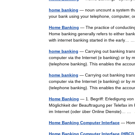
home banking
— noun uncount a system that
your bank using your telephone, computer, 
Home Banking
— The practice of conducting
Home banking generally refers to either banki
with internet banking started in the early…
home banking
— Carrying out banking trans
computer via the Internet (e banking) or by m
(telephone banking). This enables the acc
home banking
— Carrying out banking trans
computer via the Internet (e banking) or by m
(telephone banking). This enables the acc
Home Banking
— 1. Begriff: Erledigung vo
Möglichkeit der Beauftragung per Telefax im 
im Internet (oder über Online Dienste)… …
Home Banking Computer Interface
— Home
Home Banking Computer Interface (HBCI)