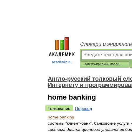
Словари и энциклоп
academic.ru
Англо-русский толковый словарь терминов и сокращений по ВТ, Интернету и программированию.
Англо-русский толковый сло
Интернету и программирова
home banking
Толкование
Перевод
home
banking
системы
"
клиент
-
банк
",
банковские
услуги
система
дистанционного
управления
ба