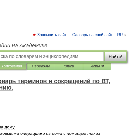
Запомнить сайт
Словарь на свой сайт
RU
едии на Академике
Найти!
Толкования
Переводы
Книги
Игры ⚽
варь терминов и сокращений по ВТ,
нию.
на
дому
нковскими
операциями
из
дома
с
помощью
таких