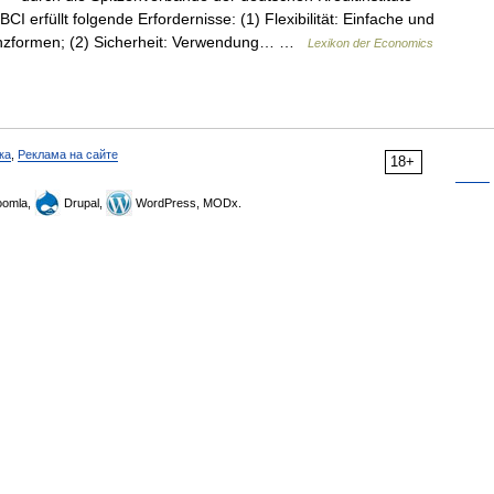
 erfüllt folgende Erfordernisse: (1) Flexibilität: Einfache und
nanzformen; (2) Sicherheit: Verwendung… …
Lexikon der Economics
ка
,
Реклама на сайте
18+
omla,
Drupal,
WordPress, MODx.