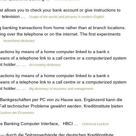
 allows you to check your bank account or give instructions to
or television …
Usage of the words and phrases in modern English
 banking transactions from home rather than at branch locations.
ng over the telephone or on the internet. The first experiments
 …
Investment dictionary
actions by means of a home computer linked to a bank s
eans of a telephone link to a call centre or a computerized system
ount holder… …
Accounting dictionary
actions by means of a home computer linked to a bank s
eans of a telephone link to a call centre or a computerized system
ount holder… …
Big dictionary of business and management
n Bankgeschäften per PC von zu Hause aus. Ergänzend kann die
Fall technischer Probleme gewährt werden. Kreditinstitute bieten
Lexikon der Economics
 Banking Computer Interface, HBCI …
Universal-Lexikon
— durch die Spitzenverbände der deutschen Kreditinstitute