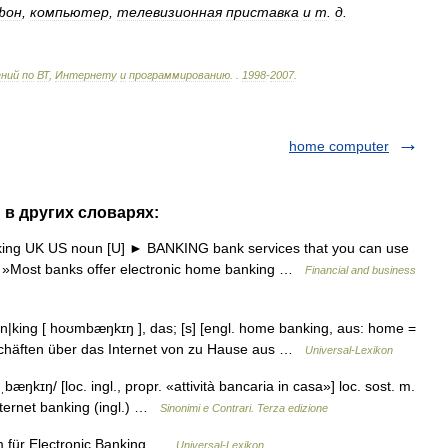
фон
,
компьютер
,
телевизионная
приставка
и
т
.
д
.
ений
по
ВТ
,
Интернету
и
программированию
.
.
1998
-
2007
.
home computer
 в других словарях:
ing UK US noun [U] ► BANKING bank services that you can use
e: »Most banks offer electronic home banking …
Financial and business
ing [ hoʊmbæŋkɪŋ ], das; [s] [engl. home banking, aus: home =
schäften über das Internet von zu Hause aus …
Universal-Lexikon
æŋkɪŋ/ [loc. ingl., propr. «attività bancaria in casa»] loc. sost. m.
internet banking (ingl.) …
Sinonimi e Contrari. Terza edizione
für Electronic Banking …
Universal-Lexikon