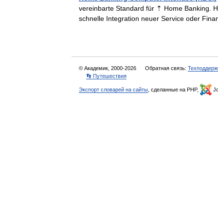
vereinbarte Standard für ⇡ Home Banking. HBCI
schnelle Integration neuer Service oder Fi
© Академик, 2000-2026
Обратная связь:
Техподдерж
👣 Путешествия
Экспорт словарей на сайты
, сделанные на PHP,
Jo