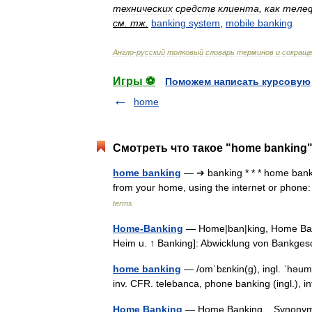
технических
средств
клиента
,
как
теле
см
.
тж
.
banking
system
,
mobile
banking
Англо
-
русский
толковый
словарь
терминов
и
сокращ
Игры ⚽
Поможем написать курсовую
home
Смотреть что такое "home banking"
home banking
— ➔ banking * * * home bank
from your home, using the internet or phon
terms
Home-Banking
— Home|ban|king, Home Ban|k
Heim u. ↑ Banking]: Abwicklung von Bankge
home banking
— /omˈbɛnkin(g), ingl. ˈhəumˌb
inv. CFR. telebanca, phone banking (ingl.), 
Home Banking
— Home Banking, Synonym 